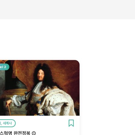
el 2
, 세계사
스혁명 완전정복 ①