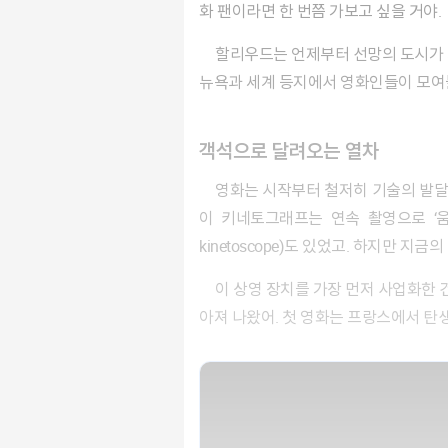
화 팬이라면 한 번쯤 가보고 싶을 거야.
할리우드는 언제부터 선망의 도시가 되었을까? 물론 처음부터 화려한 도시는 아니었어. 할리우드가 영화 거점 도시가 된 건 지금으로부터 100년 전,
뉴욕과 세계 등지에서 영화인들이 모여
객석으로 달려오는 열차
영화는 시작부터 철저히 기술의 발달과 함께했어. 19세기 사진기가 나온 지 얼마 되지 않아 촬영용 카메라 키네토그래프(​kinetograph​)가 등장했지.
이 키네토그래프는 연속 촬영으로 ‘움
kinetoscope​)도 있었고. 하지만 
이 상영 장치를 가장 먼저 사업화한 건 ‘발명왕’ 토머스 에디슨이었지만, 처음에 국제 특허권을 신청하지 않아 미국은 물론 유럽에서도 유사품들이 쏟
아져 나왔어. 첫 영화는 프랑스에서 탄