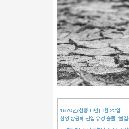
1670년(현종 11년) 1월 22일
한양 상공에 연일 유성 출몰 “불길