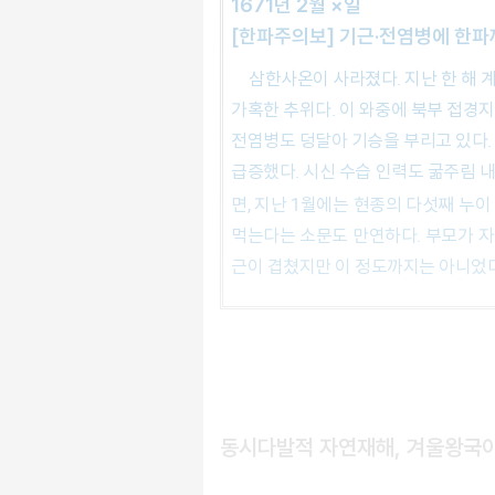
1671년 2월 ×일
[한파주의보] 기근·전염병에 한파
삼한사온이 사라졌다. 지난 한 해 계절을 가리지 않던 추위가 제철을 만나 더욱 맹위를 떨치는 중이다. 관을 파내고 시신 수의까지 벗겨 입을 만큼
가혹한 추위다. 이 와중에 북부 접경지
전염병도 덩달아 기승을 부리고 있다.
급증했다. 시신 수습 인력도 굶주림 
면, 지난 1월에는 현종의 다섯째 누
먹는다는 소문도 만연하다. 부모가 자
근이 겹쳤지만 이 정도까지는 아니었다
동시다발적 자연재해, 겨울왕국이