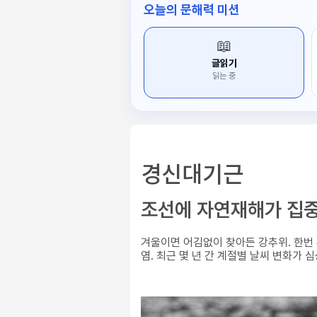
오늘의 문해력 미션
📖
글읽기
읽는 중
경신대기근
조선에 자연재해가 집중
겨울이면 어김없이 찾아든 강추위. 한번
염. 최근 몇 년 간 계절별 날씨 변화가 