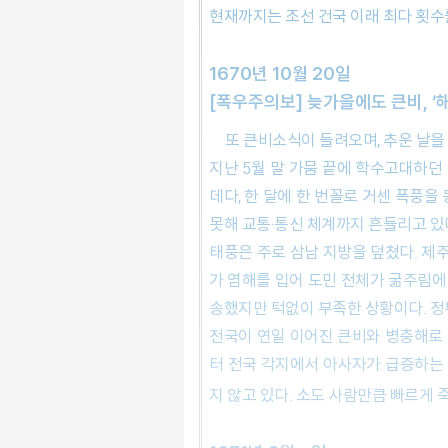
현재까지는 조선 건국 이래 최다 횟
1670년 10월 20일
[폭우주의보] 늦가을에도 큰비, ‘
또 큰비소식이 들려오며, 추운 날
지난 5월 말 가뭄 끝에 학수고대하던
데다, 한 달에 한 번꼴로 거센 폭풍을
못해 교통·통신 체계까지 흔들리고
태풍은 주로 삼남 지방을 덮쳤다. 제
가 염해를 입어 도민 전체가 굶주림에 
송했지만 턱없이 부족한 상황이다. 
전국이 연일 이어진 큰비와 병충해로 
터 전국 각지에서 아사자가 급증하는 
지 않고 있다. 소도 사람만큼 빠르게 