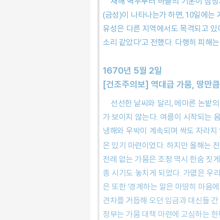
새해 벽두부터 하늘의 기운이 심상치 않다. 새해 첫날부터 나타난 햇무리와 달무리가 한 달 가까이 사라지지 않고 있다. 6일에는 한낮에 태백성
(금성)이 나타나는가 하면, 10일에는
유성은 다른 지역에서도 목격되고 있다
소리 같았다’고 전했다. 다행히 피
1670년 5월 2일
[건조주의보] 역대급 가뭄, 땅만
선선한 날씨와 달리, 메마른 논밭의 땅바닥은 갈증을 호소한다. 우물과 냇가도 바닥을 보이기 시작한다. 하늘을 올려다봐도 비 한 방울 내릴 기미
가 보이지 않는다. 여름이 시작되는 음
냉해와 우박이 계속되며 싹도 자라지 
은 있기 마련이었다. 하지만 올해는 
전례 없는 가뭄은 조정 역시 한숨 짓게
종 시기도 놓치게 되었다. 가엾은 우
은 또한 ‘경계하는 말은 마땅히 마음에
견차를 거듭해 오던 임금과 대신들
정부는 가뭄 대책 마련에 고심하는 한편