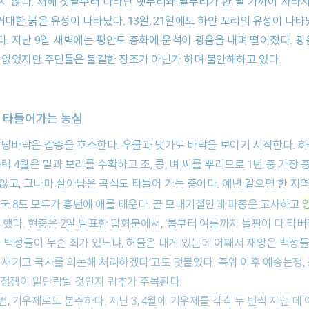
 거대한 붉은 유성이 나타났다. 13일, 21일에도 하얀 꼬리의 유성이 나
. 지난 9일 새벽에는 평안도 중화에 운석이 굉음을 내며 떨어졌다. 굉음
해는 없었지만 주민들은 불길한 징조가 아닌가 하며 불안해하고 있다.
큼 타들어가는 농심
력 4월은 밀과 보리를 수확하고 조, 콩, 벼 씨를 뿌리므로 1년 중 가장
않고, 그나마 살아남은 곡식도 타들어 가는 중이다. 예년 같으면 한 지
전국 8도 모두가 흉년에 애를 태운다. 곧 모내기철인데 파종은 고사하고
 했다. 현종은 2일 발표한 담화문에서, ‘봄부터 여름까지 들판이 다 타버
리 백성들이 무슨 죄가 있느냐, 허물은 내게 있는데 어째서 재앙은 백성들
 새기고 국사를 의논해 처리하겠다’고도 덧붙였다. 즉위 이후 예송논쟁, 
 간 정쟁이 일단락될 것인지 귀추가 주목된다.
, 기우제로도 분주하다. 지난 3, 4월에 기우제를 각각 두 번씩 지낸 데 