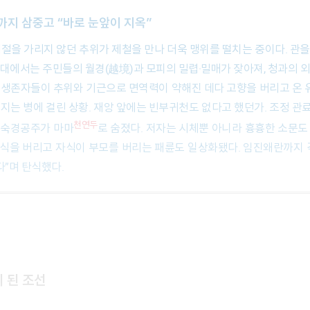
까지 삼중고 “바로 눈앞이 지옥”
대에서는 주민들의 월경(​越境​)과 모피의 밀렵·밀매가 잦아져, 청과의 
 생존자들이 추위와 기근으로 면역력이 약해진 데다 고향을 버리고 온
내지는 병에 걸린 상황. 재앙 앞에는 빈부귀천도 없다고 했던가. 조정 관
천연두
이 숙경공주가 마마
로 숨졌다. 저자는 시체뿐 아니라 흉흉한 소문도
식을 버리고 자식이 부모를 버리는 패륜도 일상화됐다. 임진왜란까지 
”며 탄식했다.
 된 조선