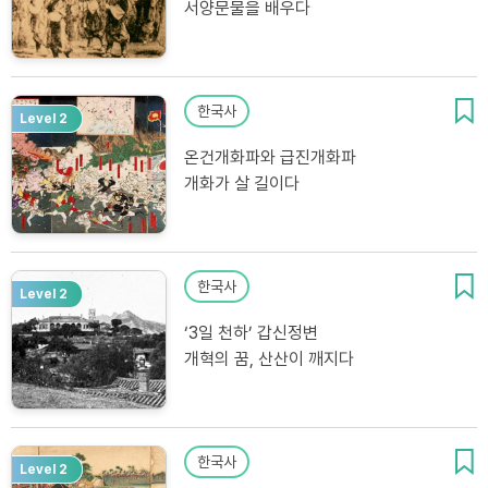
서양문물을 배우다
한국사
Level 2
온건개화파와 급진개화파
개화가 살 길이다
한국사
Level 2
‘3일 천하’ 갑신정변
개혁의 꿈, 산산이 깨지다
한국사
Level 2