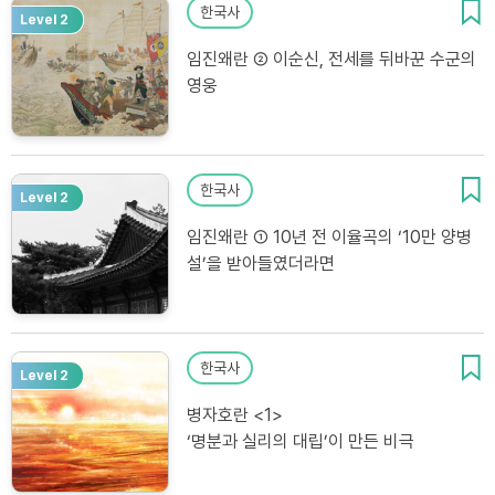
한국사
Level 2
임진왜란 ② 이순신, 전세를 뒤바꾼 수군의
영웅
한국사
Level 2
임진왜란 ① 10년 전 이율곡의 ‘10만 양병
설’을 받아들였더라면
한국사
Level 2
병자호란 <1>
‘명분과 실리의 대립’이 만든 비극