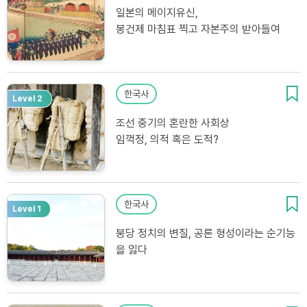
일본의 메이지유신,
봉건제 마침표 찍고 자본주의 받아들여
한국사
Level 2
조선 중기의 혼란한 사회상
임꺽정, 의적 혹은 도적?
한국사
Level 1
붕당 정치의 변질, 공론 형성이라는 순기능
을 잃다