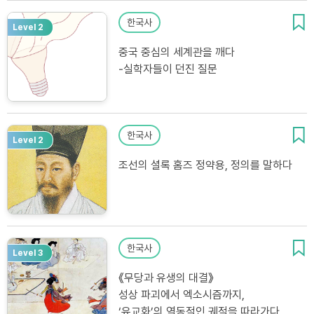
한국사
Level 2
중국 중심의 세계관을 깨다
‐실학자들이 던진 질문
한국사
Level 2
조선의 셜록 홈즈 정약용, 정의를 말하다
한국사
Level 3
《무당과 유생의 대결》
성상 파괴에서 엑소시즘까지,
‘유교화’의 역동적인 궤적을 따라가다